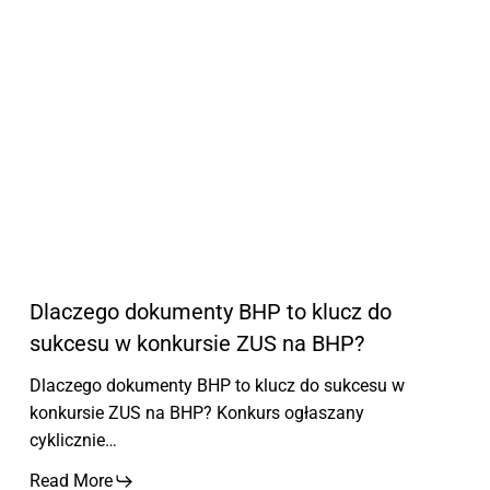
klucz
sza
do
na
sukcesu
otr
w
dota
konkursie
ZUS
na
BHP?
Dlaczego dokumenty BHP to klucz do
Dl
sukcesu w konkursie ZUS na BHP?
zw
dot
Dlaczego dokumenty BHP to klucz do sukcesu w
konkursie ZUS na BHP? Konkurs ogłaszany
Dla
cyklicznie…
sza
Kon
Read More