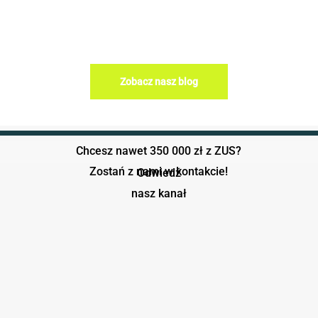
Rea
Zobacz nasz blog
Chcesz nawet 350 000 zł z ZUS?
Zostań z nami w kontakcie!
Odwiedź
nasz kanał
Play Video