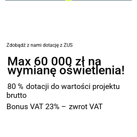
to
the
next
Zdobądź z nami dotację z ZUS
section
Max 60 000 zł na
wymianę oświetlenia!
80 %
dotacji do wartości projektu
brutto
Bonus VAT 23% –
zwrot VAT