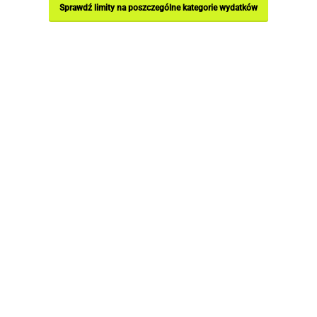
Sprawdź limity na poszczególne kategorie wydatków
Kto może ubiegać się o dotację z ZUS
na wymianę oświetlenia?