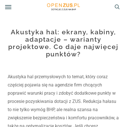
Menu
Skip
to
sea
main
content
Akustyka hal: ekrany, kabiny,
adaptacje – warianty
projektowe. Co daje najwięcej
punktów?
Akustyka hal przemysłowych to temat, który coraz
częściej pojawia się na agendzie firm chcących
poprawić warunki pracy i zdobyć dodatkowe punkty w
procesie pozyskiwania dotacji z ZUS. Redukcja hałasu
to nie tylko wymóg BHP, ale realna szansa na
zwiększenie bezpieczeństwa i komfortu pracowników, a
także na optymalizację kosztów. Jeśli chcesz