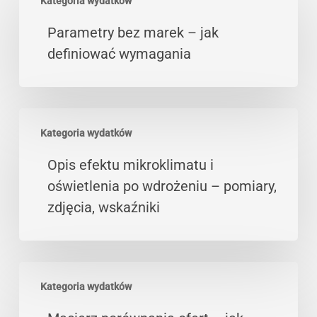
Kategoria wydatków
bez
marek
Parametry bez marek – jak
–
definiować wymagania
jak
definiować
wymagania
Opis
Kategoria wydatków
efektu
mikroklimatu
Opis efektu mikroklimatu i
i
oświetlenia po wdrożeniu – pomiary,
oświetlenia
zdjęcia, wskaźniki
po
wdrożeniu
–
Macierz
pomiary,
Kategoria wydatków
porównania
zdjęcia,
ofert