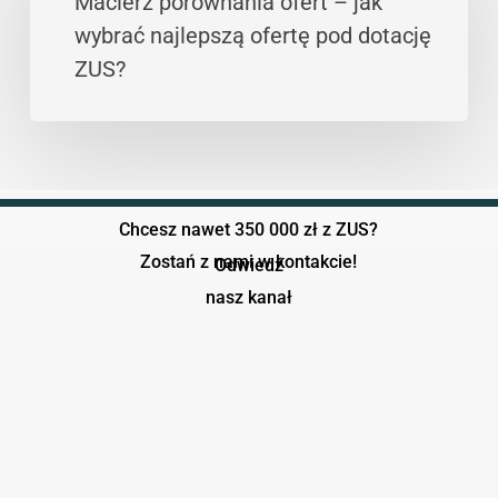
Macierz porównania ofert – jak
wskaźniki
–
wybrać najlepszą ofertę pod dotację
jak
ZUS?
wybrać
najlepszą
ofertę
pod
dotację
Chcesz nawet 350 000 zł z ZUS?
ZUS?
Zostań z nami w kontakcie!
Odwiedź
nasz kanał
Play Video