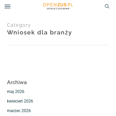
Menu
Skip
to
sea
main
Category
content
Wniosek dla branży
Archiwa
maj 2026
kwiecień 2026
marzec 2026