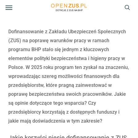
Menu
Skip
to
sea
main
content
Dofinansowanie z Zakładu Ubezpieczeń Społecznych
(ZUS) na poprawę warunków pracy w ramach
programu BHP stało się jednym z kluczowych
elementów polityki bezpieczeństwa i higieny pracy w
Polsce. W 2025 roku program ten zyskał na znaczeniu,
wprowadzając szereg możliwości finansowych dla
przedsiębiorstw, które pragną zainwestować w
poprawę bezpieczeństwa swoich pracowników. Jakie
są opinie dotyczące tego wsparcia? Czy
przedsiębiorcy korzystają z dostępnych funduszy i
jakie mają doświadczenia w tym zakresie?
Jakie korzyści niesie dofinansowanie z ZUS