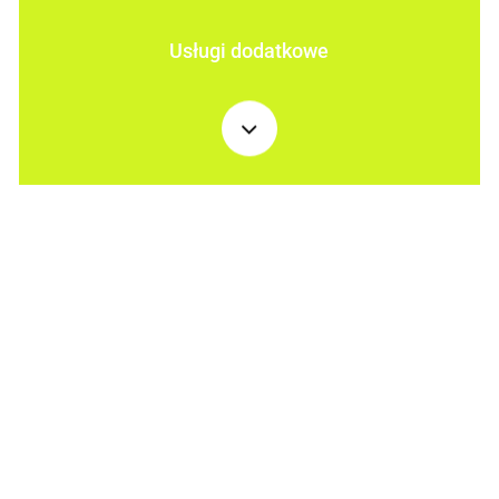
Usługi dodatkowe
Navigate
to
the
next
section