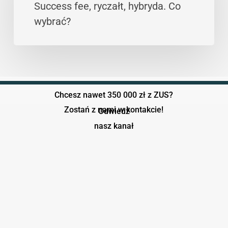
openzus.pl
Success fee, ryczałt, hybryda. Co
siebie
–
wybrać?
|
Success
Podział
fee,
ról
ryczałt,
firma–
hybryda.
doradca
Co
Chcesz nawet 350 000 zł z ZUS?
wybrać?
Zostań z nami w kontakcie!
Odwiedź
nasz kanał
Play Video