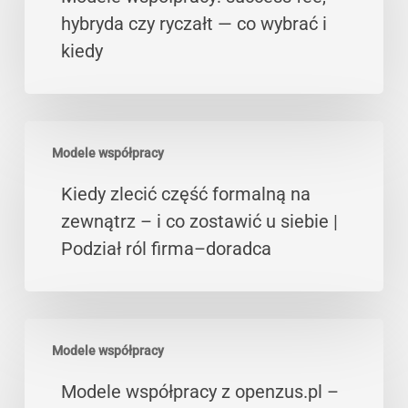
fee,
hybryda czy ryczałt — co wybrać i
hybryda
kiedy
czy
ryczałt
—
Kiedy
co
Modele współpracy
zlecić
wybrać
część
Kiedy zlecić część formalną na
i
formalną
zewnątrz – i co zostawić u siebie |
kiedy
na
Podział ról firma–doradca
zewnątrz
–
i
Modele
co
Modele współpracy
współpracy
zostawić
z
Modele współpracy z openzus.pl –
u