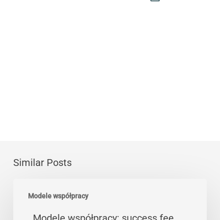
Similar Posts
Modele
Modele współpracy
współpracy:
success
Modele współpracy: success fee,