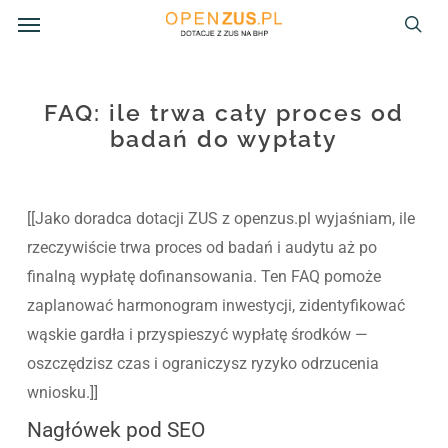
Menu
Skip
to
sea
main
content
FAQ: ile trwa cały proces od
badań do wypłaty
[[Jako doradca dotacji ZUS z openzus.pl wyjaśniam, ile
rzeczywiście trwa proces od badań i audytu aż po
finalną wypłatę dofinansowania. Ten FAQ pomoże
zaplanować harmonogram inwestycji, zidentyfikować
wąskie gardła i przyspieszyć wypłatę środków —
oszczędzisz czas i ograniczysz ryzyko odrzucenia
wniosku.]]
Nagłówek pod SEO