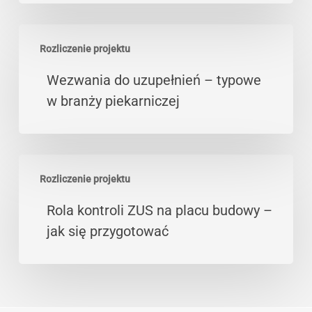
oferty,
faktury
Wezwania
Rozliczenie projektu
do
uzupełnień
Wezwania do uzupełnień – typowe
–
w branży piekarniczej
typowe
w
branży
Rola
piekarniczej
Rozliczenie projektu
kontroli
ZUS
Rola kontroli ZUS na placu budowy –
na
jak się przygotować
placu
budowy
–
jak