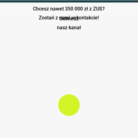
się
Chcesz nawet 350 000 zł z ZUS?
przygotować
Zostań z nami w kontakcie!
Odwiedź
nasz kanał
Play Video
Play Video