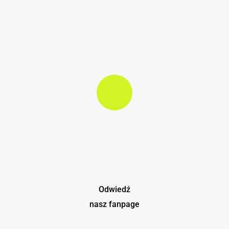
Play Video
Play Video
Odwiedź
nasz fanpage