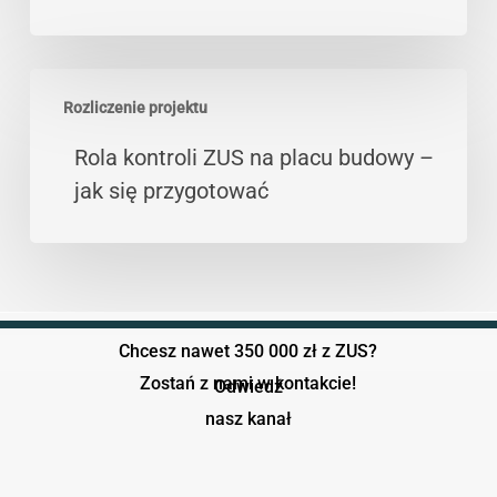
typowe
w
branży
Rola
piekarniczej
Rozliczenie projektu
kontroli
ZUS
Rola kontroli ZUS na placu budowy –
na
jak się przygotować
placu
budowy
–
jak
się
Chcesz nawet 350 000 zł z ZUS?
przygotować
Zostań z nami w kontakcie!
Odwiedź
nasz kanał