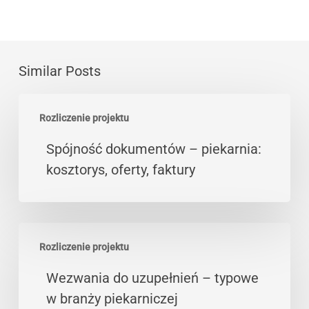
Similar Posts
Spójność
Rozliczenie projektu
dokumentów
–
Spójność dokumentów – piekarnia:
piekarnia:
kosztorys, oferty, faktury
kosztorys,
oferty,
faktury
Wezwania
Rozliczenie projektu
do
uzupełnień
Wezwania do uzupełnień – typowe
–
w branży piekarniczej