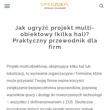
Menu
Skip
to
sea
main
content
Jak ugryźć projekt multi-
obiektowy (kilka hal)?
Praktyczny przewodnik dla
firm
Projekt multi-obiektowy, obejmujący kilka hal lub
lokalizacji, to wyzwanie organizacyjne i formalne, które
może przynieść Twojej firmie realne korzyści:
zwiększenie bezpieczeństwa pracowników, poprawę
warunków pracy i dostęp do nowoczesnych technologii
– wszystko z dofinansowaniem z ZUS. Skuteczne
pozyskanie dotacji na taki projekt wymaga jednak