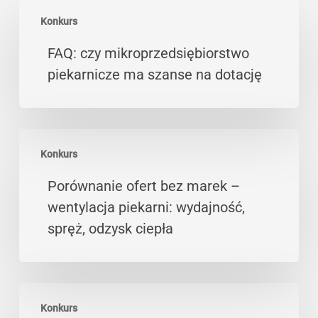
FAQ:
Konkurs
czy
mikroprzedsiębiorstwo
FAQ: czy mikroprzedsiębiorstwo
piekarnicze
piekarnicze ma szanse na dotację
ma
szanse
na
Porównanie
dotację
Konkurs
ofert
bez
Porównanie ofert bez marek –
marek
wentylacja piekarni: wydajność,
–
spręż, odzysk ciepła
wentylacja
piekarni:
wydajność,
Wniosek
spręż,
Konkurs
ZUS