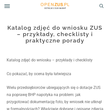
Menu
Skip
to
sea
main
content
Katalog zdjęć do wniosku ZUS
– przykłady, checklisty i
praktyczne porady
Katalog zdjęć do wniosku – przykłady i checklisty
Co pokazać, by ocena była łatwiejsza
Wielu przedsiębiorców ubiegających się o dotacje ZUS
na poprawę BHP napotyka na problem: jak
przygotować dokumentację foto, by wniosek nie utknął
w formalnościach? Właściwie dobrane i opisane zdjęcia