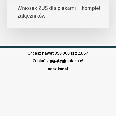
odzysk
dla
Wniosek ZUS dla piekarni – komplet
ciepła
piekarni
załączników
–
komplet
załączników
Chcesz nawet 350 000 zł z ZUS?
Zostań z nami w kontakcie!
Odwiedź
nasz kanał
Play Video