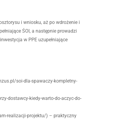
ztorysu i wniosku, aż po wdrożenie i
pełniające ŚOI, a następnie prowadzi
 inwestycja w PPE uzupełniające
enzus.pl/soi-dla-spawaczy-kompletny-
erzy-dostawcy-kiedy-warto-do-aczyc-do-
m-realizacji-projektu/) – praktyczny