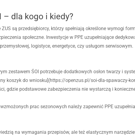
 – dla kogo i kiedy?
 ZUS są przedsiębiorcy, którzy spełniają określone wymogi for
zpieczenia społeczne. Inwestycje w PPE uzupełniające dedyko
przemysłowej, logistyce, energetyce, czy usługom serwisowym.
ym zestawem ŚOI potrzebuje dodatkowych osłon twarzy i syste
ny koszyk do wniosku](https://openzus.pl/soi-dla-spawaczy-ko
, gdzie podstawowe zabezpieczenia nie wystarczą i konieczne
 wzmożonych prac sezonowych należy zapewnić PPE uzupełniaj
owiedzią na wymagania przepisów, ale też elastycznym narzędz