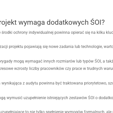
projekt wymaga dodatkowych ŚOI?
 środki ochrony indywidualnej powinna opierać się na kilku kl
lizacji projektu pojawiają się nowe zadania lub technologie, w
 brygady mogą wymagać innych rozmiarów lub typów ŚOI, a tak
kresowe wzrosty liczby pracowników czy prace w trudnych war
ynikająca z audytu powinna być traktowana priorytetowo, szcze
ogą wymusić uzupełnienie istniejących zestawów ŚOI o dodatk
uzupełniające to nie tylko spełnienie wymogów formalnych, ale