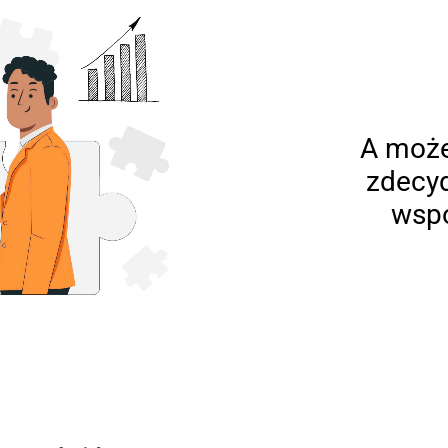
A może
zdecy
wspó