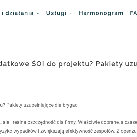
i działania
Usługi
Harmonogram
F
atkowe ŚOI do projektu? Pakiety uz
u? Pakiety uzupełniające dla brygad
, ale i realna oszczędność dla firmy. Właściwie dobrane, a cza
ryzyko wypadków i zwiększają efektywność zespołów. Z openzus