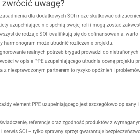
o zwrócić uwagę?
uzasadnienia dla dodatkowych ŚOI może skutkować odrzuceniem
iety uzupełniające nie spełnią swojej roli i mogą zostać zakwe
szystkie rodzaje ŚOI kwalifikują się do dofinansowania, warto
y harmonogram może utrudnić rozliczenie projektu.
ignorowanie realnych potrzeb brygad prowadzi do nietrafionych
owości w opisie PPE uzupełniającego utrudnia ocenę projektu p
a z niesprawdzonym partnerem to ryzyko opóźnień i problemów 
każdy element PPE uzupełniającego jest szczegółowo opisany i
doświadczenie, referencje oraz zgodność produktów z wymagan
 i serwis ŚOI – tylko sprawny sprzęt gwarantuje bezpieczeństwo