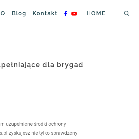
searc
facebook
youtube
AQ
Blog
Kontakt
HOME
upełniające dla brygad
sem uzupełnione środki ochrony
.pl zyskujesz nie tylko sprawdzony