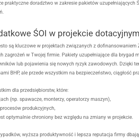
kże praktyczne doradztwo w zakresie pakietów uzupełniających 
ń.
datkowe ŚOI w projekcie dotacyjny
ęsto są kluczowe w projektach związanych z dofinansowaniem 
h zagrożeń w Twojej firmie. Pakiety uzupełniające dla brygad 
owników lub pojawienia się nowych ryzyk zawodowych. Dzięki t
isami BHP, ale przede wszystkim na bezpieczeństwo, ciągłość pra
kim dla przedsiębiorstw, które:
jach (np. spawacze, monterzy, operatorzy maszyn),
 procesów produkcyjnych,
st optymalnie chroniony bez względu na zmiany w projekcie.
ypadków, wyższa produktywność i lepsza reputacja firmy dbając