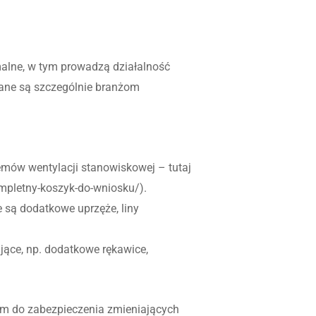
malne, w tym prowadzą działalność
wane są szczególnie branżom
mów wentylacji stanowiskowej – tutaj
mpletny-koszyk-do-wniosku/).
 są dodatkowe uprzęże, liny
ące, np. dodatkowe rękawice,
iem do zabezpieczenia zmieniających