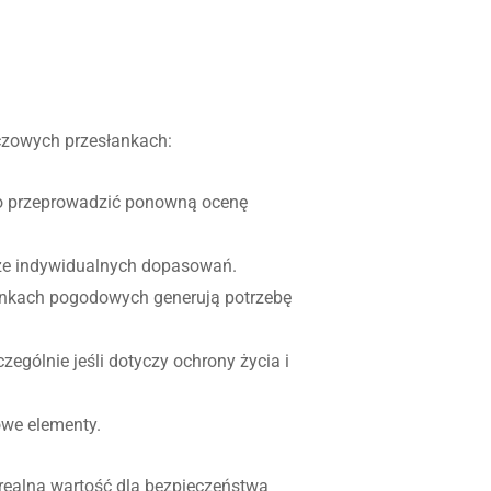
uczowych przesłankach:
arto przeprowadzić ponowną ocenę
że indywidualnych dopasowań.
unkach pogodowych generują potrzebę
gólnie jeśli dotyczy ochrony życia i
owe elementy.
 realna wartość dla bezpieczeństwa