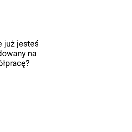
 już jesteś
dowany na
łpracę?