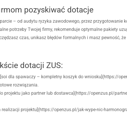
firmom pozyskiwać dotacje
rcie – od audytu ryzyka zawodowego, przez przygotowanie kos
realne potrzeby Twojej firmy, rekomenduje optymalne pakiety uzu
szczędzasz czas, unikasz błędów formalnych i masz pewność, że
ście dotacji ZUS:
ć [soi dla spawaczy – kompletny koszyk do wniosku](https://op
gotowe rozwiązania.
do projektu jako partner lub dostawca](https://openzus.pl/partn
realizacji projektu](https://openzus.pl/jak-wype-nic-harmonogra