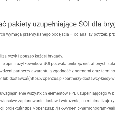
ć pakiety uzupełniające ŚOI dla br
ych wymaga przemyślanego podejścia – od analizy potrzeb, pr
za ryzyk i potrzeb każdej brygady.
ie opinii użytkowników ŚOI pozwala uniknąć nietrafionych za
dzeni partnerzy gwarantują zgodność z normami oraz terminow
ner lub dostawca](https://openzus.pl/partnerzy-dostawcy-kiedy-w
uwzględnienie wszystkich elementów PPE uzupełniającego w bu
łaściwe zaplanowanie dostaw i wdrożenia, co minimalizuje r
ji projektu](https://openzus.pl/jak-wype-nic-harmonogram-realiz