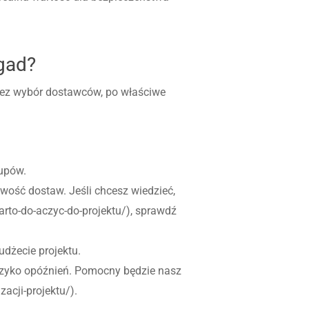
ygad?
zez wybór dostawców, po właściwe
kupów.
ość dostaw. Jeśli chcesz wiedzieć,
arto-do-aczyc-do-projektu/), sprawdź
dżecie projektu.
yzyko opóźnień. Pomocny będzie nasz
acji-projektu/).