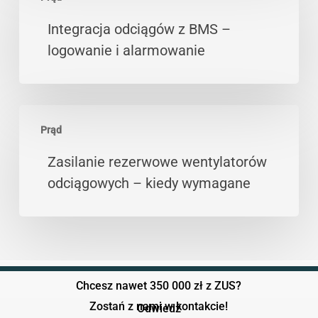
odciągów
z
Integracja odciągów z BMS –
BMS
logowanie i alarmowanie
–
logowanie
i
Zasilanie
alarmowanie
Prąd
rezerwowe
wentylatorów
Zasilanie rezerwowe wentylatorów
odciągowych
odciągowych – kiedy wymagane
–
kiedy
wymagane
Chcesz nawet 350 000 zł z ZUS?
Zostań z nami w kontakcie!
Odwiedź