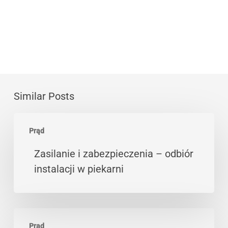
Similar Posts
Zasilanie
Prąd
i
zabezpieczenia
Zasilanie i zabezpieczenia – odbiór
–
instalacji w piekarni
odbiór
instalacji
w
Integracja
piekarni
Prąd