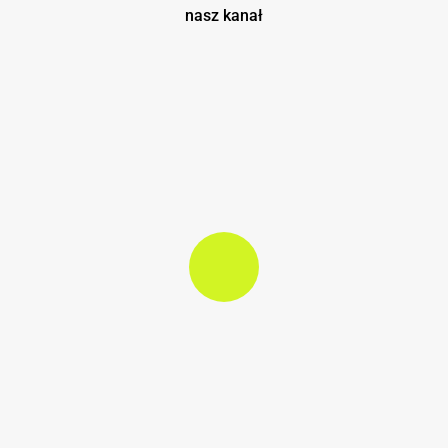
nasz kanał
Play Video
Play Video