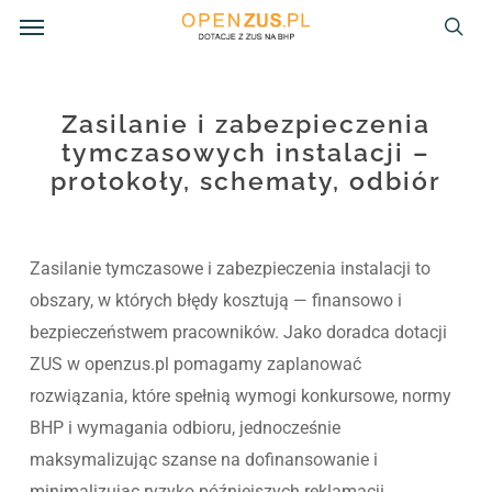
Menu
Skip
to
sea
main
content
Zasilanie i zabezpieczenia
tymczasowych instalacji –
protokoły, schematy, odbiór
Zasilanie tymczasowe i zabezpieczenia instalacji to
obszary, w których błędy kosztują — finansowo i
bezpieczeństwem pracowników. Jako doradca dotacji
ZUS w openzus.pl pomagamy zaplanować
rozwiązania, które spełnią wymogi konkursowe, normy
BHP i wymagania odbioru, jednocześnie
maksymalizując szanse na dofinansowanie i
minimalizując ryzyko późniejszych reklamacji.