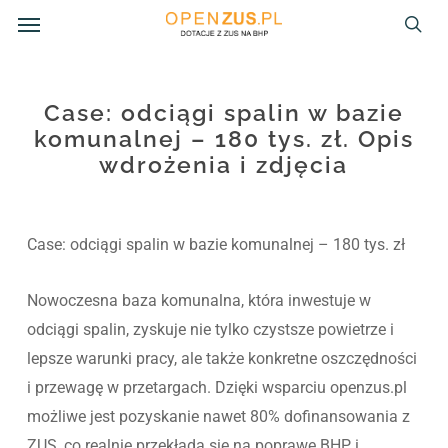
Menu
Skip
to
sea
main
content
Case: odciągi spalin w bazie
komunalnej – 180 tys. zł. Opis
wdrożenia i zdjęcia
Case: odciągi spalin w bazie komunalnej – 180 tys. zł
Nowoczesna baza komunalna, która inwestuje w
odciągi spalin, zyskuje nie tylko czystsze powietrze i
lepsze warunki pracy, ale także konkretne oszczędności
i przewagę w przetargach. Dzięki wsparciu openzus.pl
możliwe jest pozyskanie nawet 80% dofinansowania z
ZUS, co realnie przekłada się na poprawę BHP i