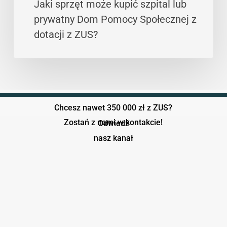
Jaki sprzęt może kupić szpital lub
z
prywatny Dom Pomocy Społecznej z
ZUS?
dotacji z ZUS?
Chcesz nawet 350 000 zł z ZUS?
Zostań z nami w kontakcie!
Odwiedź
nasz kanał
Play Video