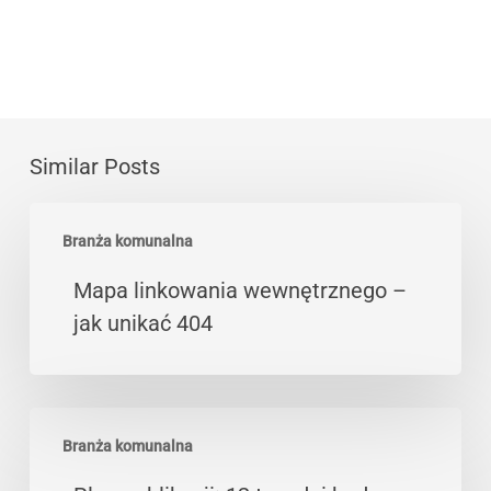
Similar Posts
Mapa
Branża komunalna
linkowania
wewnętrznego
Mapa linkowania wewnętrznego –
–
jak unikać 404
jak
unikać
404
Plan
Branża komunalna
publikacji:
12