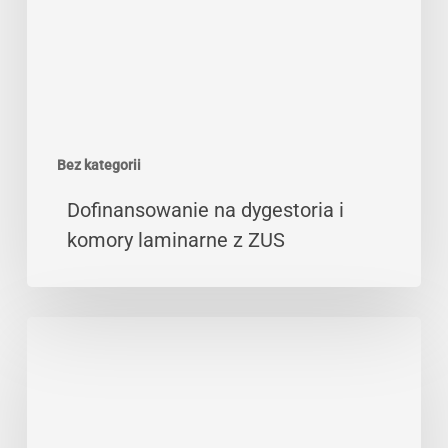
laminarne
z
ZUS
Bez kategorii
Dofinansowanie na dygestoria i
komory laminarne z ZUS
ŚOI
do
pracy
na
wysokości