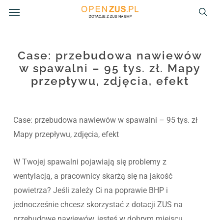
Menu
Skip
to
sea
main
content
Case: przebudowa nawiewów
w spawalni – 95 tys. zł. Mapy
przepływu, zdjęcia, efekt
Case: przebudowa nawiewów w spawalni – 95 tys. zł
Mapy przepływu, zdjęcia, efekt
W Twojej spawalni pojawiają się problemy z
wentylacją, a pracownicy skarżą się na jakość
powietrza? Jeśli zależy Ci na poprawie BHP i
jednocześnie chcesz skorzystać z dotacji ZUS na
przebudowę nawiewów, jesteś w dobrym miejscu.