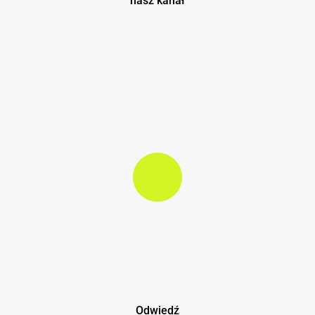
nasz kanał
Play Video
Play Video
Odwiedź