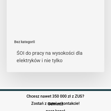
dla
elektryków
i
nie
tylko
Bez kategorii
ŚOI do pracy na wysokości dla
elektryków i nie tylko
Chcesz nawet 350 000 zł z ZUS?
Zostań z nami w kontakcie!
Odwiedź