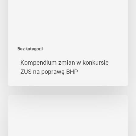
na
poprawę
BHP
Bez kategorii
Kompendium zmian w konkursie
ZUS na poprawę BHP
Dofinansowanie
na
dygestoria
i
komory