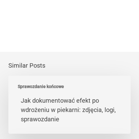
Similar Posts
Jak
Sprawozdanie końcowe
dokumentować
efekt
Jak dokumentować efekt po
po
wdrożeniu w piekarni: zdjęcia, logi,
wdrożeniu
sprawozdanie
w
piekarni: