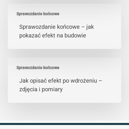
zdjęcia,
Sprawozdanie
logi,
Sprawozdanie końcowe
końcowe
sprawozdanie
–
Sprawozdanie końcowe – jak
jak
pokazać efekt na budowie
pokazać
efekt
na
Jak
budowie
Sprawozdanie końcowe
opisać
efekt
Jak opisać efekt po wdrożeniu –
po
zdjęcia i pomiary
wdrożeniu
–
zdjęcia
i
pomiary