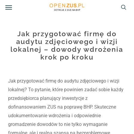
Menu
Skip
to
sea
main
content
Jak przygotować firmę do
audytu zdjęciowego i wizji
lokalnej – dowody wdrożenia
krok po kroku
Jak przygotować firmę do audytu zdjęciowego i wizji
lokalnej? To pytanie, które powinien zadać sobie każdy
przedsiębiorca planujący inwestycje z
dofinansowaniem ZUS na poprawę BHP. Skuteczne
udokumentowanie wdrożenia i odpowiednie
gromadzenie dowodów to nie tylko wymaganie
formalne, ale i realna szansa na bezproblemowe