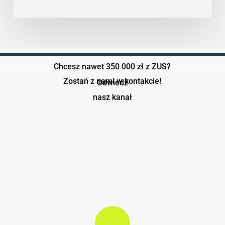
wybrać
najlepszą
ofertę
pod
dotację
Chcesz nawet 350 000 zł z ZUS?
ZUS?
Zostań z nami w kontakcie!
Odwiedź
nasz kanał
Play Video
Play Video