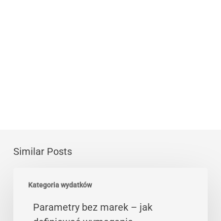
Similar Posts
Parametry
Kategoria wydatków
bez
marek
Parametry bez marek – jak
–