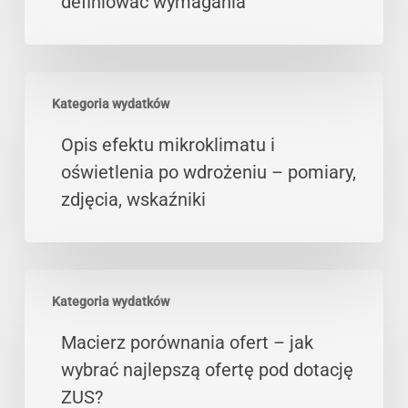
definiować wymagania
jak
definiować
wymagania
Opis
Kategoria wydatków
efektu
mikroklimatu
Opis efektu mikroklimatu i
i
oświetlenia po wdrożeniu – pomiary,
oświetlenia
zdjęcia, wskaźniki
po
wdrożeniu
–
Macierz
pomiary,
Kategoria wydatków
porównania
zdjęcia,
ofert
Macierz porównania ofert – jak
wskaźniki
–
wybrać najlepszą ofertę pod dotację
jak
ZUS?