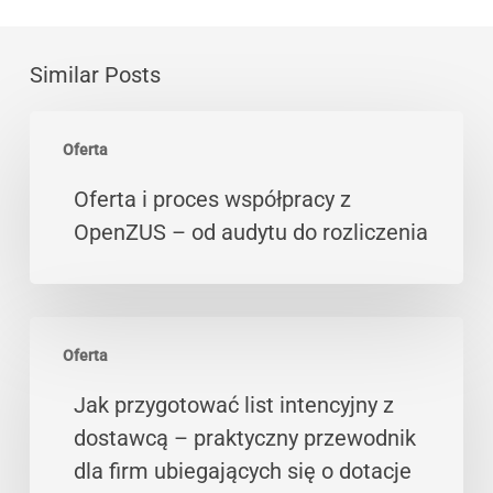
Similar Posts
Oferta
Oferta
i
proces
Oferta i proces współpracy z
współpracy
OpenZUS – od audytu do rozliczenia
z
OpenZUS
–
Jak
od
Oferta
przygotować
audytu
list
Jak przygotować list intencyjny z
do
intencyjny
dostawcą – praktyczny przewodnik
rozliczenia
z
dla firm ubiegających się o dotacje
dostawcą