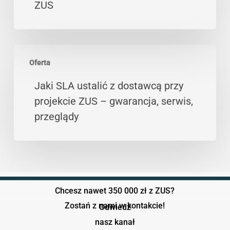
ZUS
–
praktyczny
przewodnik
Jaki
dla
Oferta
SLA
firm
ustalić
Jaki SLA ustalić z dostawcą przy
ubiegających
z
projekcie ZUS – gwarancja, serwis,
się
dostawcą
przeglądy
o
przy
dotacje
projekcie
ZUS
ZUS
–
gwarancja,
Chcesz nawet 350 000 zł z ZUS?
serwis,
Zostań z nami w kontakcie!
Odwiedź
przeglądy
nasz kanał