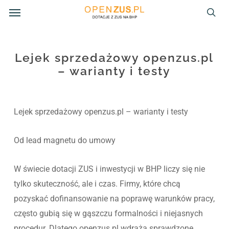
Menu
Skip
to
sea
main
content
Lejek sprzedażowy openzus.pl
– warianty i testy
Lejek sprzedażowy openzus.pl – warianty i testy
Od lead magnetu do umowy
W świecie dotacji ZUS i inwestycji w BHP liczy się nie
tylko skuteczność, ale i czas. Firmy, które chcą
pozyskać dofinansowanie na poprawę warunków pracy,
często gubią się w gąszczu formalności i niejasnych
procedur. Dlatego openzus.pl wdraża sprawdzone,