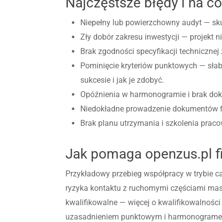
Najczęstsze błędy i na c
Niepełny lub powierzchowny audyt — sku
Zły dobór zakresu inwestycji — projekt 
Brak zgodności specyfikacji techniczne
Pominięcie kryteriów punktowych — sła
sukcesie i jak je zdobyć.
Opóźnienia w harmonogramie i brak doku
Niedokładne prowadzenie dokumentów fin
Brak planu utrzymania i szkolenia pra
Jak pomaga openzus.pl 
Przykładowy przebieg współpracy w trybie ca
ryzyka kontaktu z ruchomymi częściami maszy
kwalifikowalne — więcej o kwalifikowalności
uzasadnieniem punktowym i harmonogramem, 