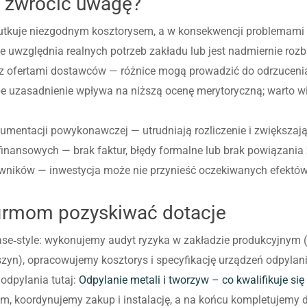
o zwrócić uwagę?
tkuje niezgodnym kosztorysem, a w konsekwencji problemami p
nie uwzględnia realnych potrzeb zakładu lub jest nadmiernie r
j z ofertami dostawców — różnice mogą prowadzić do odrzucenia
be uzasadnienie wpływa na niższą ocenę merytoryczną; warto w
mentacji powykonawczej — utrudniają rozliczenie i zwiększają 
ansowych — brak faktur, błędy formalne lub brak powiązania 
cowników — inwestycja może nie przynieść oczekiwanych efekt
firmom pozyskiwać dotacje
se‑style: wykonujemy audyt ryzyka w zakładzie produkcyjnym (i
n), opracowujemy kosztorys i specyfikację urządzeń odpylania 
 odpylania tutaj:
Odpylanie metali i tworzyw – co kwalifikuje si
koordynujemy zakup i instalację, a na końcu kompletujemy d