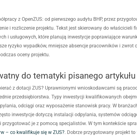
spółpracy z OpenZUS: od pierwszego audytu BHP, przez przygoto
ie i rozliczenie projektu. Tekst jest skierowany do właścicieli
ych i usługowych, które planują inwestycje poprawiające warunki
sze ryzyko wypadków, mniejsze absencje pracowników i zwrot c
odczas oceny projektu.
tny do tematyki pisanego artykułu
pierać z dotacji ZUS? Uprawnionymi wnioskodawcami są pracodaw
ednie przedsiębiorstwa. Typy inwestycji kwalifikowanych obej
ylania, odciągi oraz wyposażenie stanowisk pracy. W branżach 
zęsto inwestycje dotyczą instalacji odpylania, systemów odcią
 i przygotować je z pomocą specjalistów. W tym kontekście spra
yw – co kwalifikuje się w ZUS?
. Dobrze przygotowany projekt to