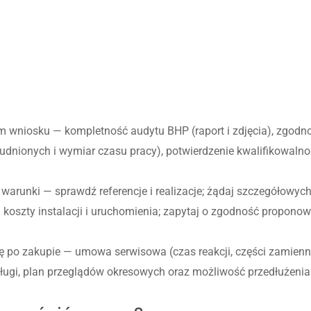
em wniosku — kompletność audytu BHP (raport i zdjęcia), zgodn
rudnionych i wymiar czasu pracy), potwierdzenie kwalifikowal
i warunki — sprawdź referencje i realizacje; żądaj szczegółowyc
aj koszty instalacji i uruchomienia; zapytaj o zgodność propo
gę po zakupie — umowa serwisowa (czas reakcji, części zamienn
bsługi, plan przeglądów okresowych oraz możliwość przedłużenia