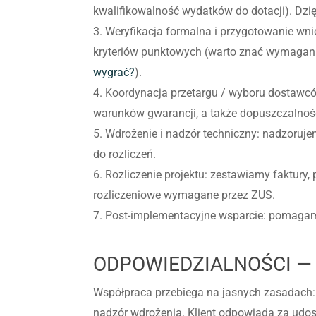
kwalifikowalność wydatków do dotacji). Dzię
3. Weryfikacja formalna i przygotowanie wn
kryteriów punktowych (warto znać wymagan
wygrać?
).
4. Koordynacja przetargu / wyboru dostawc
warunków gwarancji, a także dopuszczalnośc
5. Wdrożenie i nadzór techniczny: nadzoruj
do rozliczeń.
6. Rozliczenie projektu: zestawiamy faktur
rozliczeniowe wymagane przez ZUS.
7. Post-implementacyjne wsparcie: pomagam
ODPOWIEDZIALNOŚCI —
Współpraca przebiega na jasnych zasadach:
nadzór wdrożenia. Klient odpowiada za udo