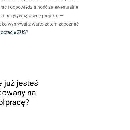
prac i odpowiedzialność za ewentualne
 na pozytywną ocenę projektu —
zadko wygrywają; warto zatem zapoznać
a dotacje ZUS?
 już jesteś
dowany na
łpracę?