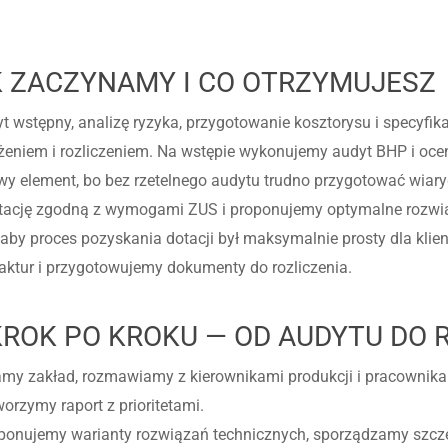
K ZACZYNAMY I CO OTRZYMUJESZ
t wstępny, analizę ryzyka, przygotowanie kosztorysu i specyfika
niem i rozliczeniem. Na wstępie wykonujemy audyt BHP i ocen
owy element, bo bez rzetelnego audytu trudno przygotować wiary
tację zgodną z wymogami ZUS i proponujemy optymalne rozwią
aby proces pozyskania dotacji był maksymalnie prosty dla klie
tur i przygotowujemy dokumenty do rozliczenia.
ROK PO KROKU — OD AUDYTU DO R
zamy zakład, rozmawiamy z kierownikami produkcji i pracownika
rzymy raport z prioritetami.
roponujemy warianty rozwiązań technicznych, sporządzamy szcz