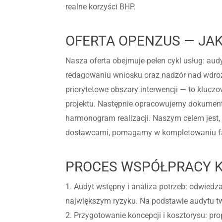
realne korzyści BHP.
OFERTA OPENZUS — JA
Nasza oferta obejmuje pełen cykl usług: audy
redagowaniu wniosku oraz nadzór nad wdroże
priorytetowe obszary interwencji — to klucz
projektu. Następnie opracowujemy dokumen
harmonogram realizacji. Naszym celem jest, 
dostawcami, pomagamy w kompletowaniu fak
PROCES WSPÓŁPRACY K
1. Audyt wstępny i analiza potrzeb: odwied
największym ryzyku. Na podstawie audytu two
2. Przygotowanie koncepcji i kosztorysu: p