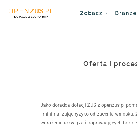
Skip
Zobacz
Branże 
to
main
content
Oferta i proc
Jako doradca dotacji ZUS z openzus.pl pom
i minimalizując ryzyko odrzucenia wniosku. 
wdrożeniu rozwiązań poprawiających bezpie