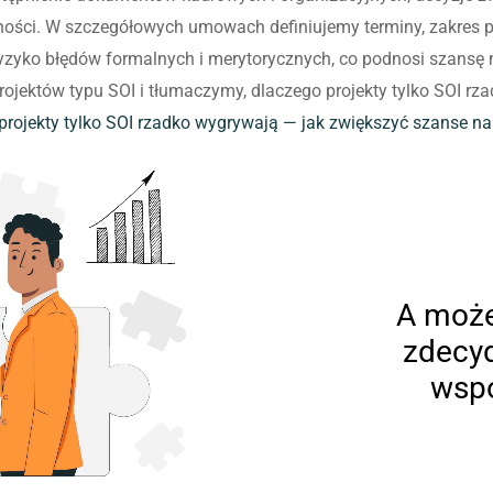
atności. W szczegółowych umowach definiujemy terminy, zakres 
yzyko błędów formalnych i merytorycznych, co podnosi szansę
ojektów typu SOI i tłumaczymy, dlaczego projekty tylko SOI r
projekty tylko SOI rzadko wygrywają — jak zwiększyć szanse n
A może
zdecy
wspó