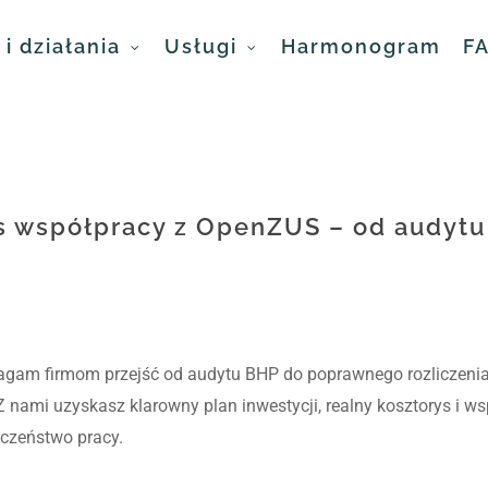
i działania
Usługi
Harmonogram
F
es współpracy z OpenZUS – od audytu 
agam firmom przejść od audytu BHP do poprawnego rozliczeni
Z nami uzyskasz klarowny plan inwestycji, realny kosztorys i w
czeństwo pracy.