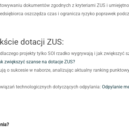
otowywaniu dokumentów zgodnych z kryteriami ZUS i umiejętno
edsiębiorca oszczędza czas i ogranicza ryzyko poprawek pod
ście dotacji ZUS:
, dlaczego projekty tylko SOI rzadko wygrywają i jak zwiększyć
jak zwiększyć szanse na dotacje ZUS?
ują o sukcesie w naborze, analizując aktualny ranking punktow
związań technologicznych dotyczących odpylania:
Odpylanie met
enia?