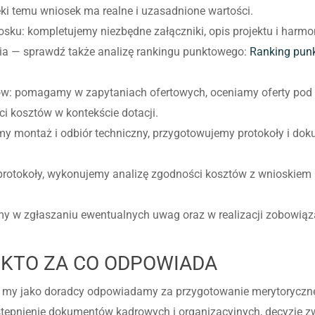
ki temu wniosek ma realne i uzasadnione wartości.
iosku: kompletujemy niezbędne załączniki, opis projektu i har
ia — sprawdź także analizę rankingu punktowego:
Ranking punk
ów: pomagamy w zapytaniach ofertowych, oceniamy oferty pod k
i kosztów w kontekście dotacji.
emy montaż i odbiór techniczny, przygotowujemy protokoły i 
y, protokoły, wykonujemy analizę zgodności kosztów z wnioski
y w zgłaszaniu ewentualnych uwag oraz w realizacji zobowią
 KTO ZA CO ODPOWIADA
 my jako doradcy odpowiadamy za przygotowanie merytoryczne 
stępnienie dokumentów kadrowych i organizacyjnych, decyzje