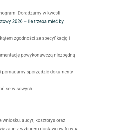
monogram. Doradzamy w kwestii
towy 2026 – ile trzeba mieć by
ątem zgodności ze specyfikacją i
dokumentację powykonawczą niezbędną
em i pomagamy sporządzić dokumenty
zań serwisowych.
wniosku, audyt, kosztorys oraz
 związane z wyborem dostawców (chyba