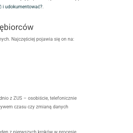
ć i udokumentować?
.
iębiorców
ch. Najczęściej pojawia się on na:
io z ZUS – osobiście, telefonicznie
 upływem czasu czy zmianą danych
jeden z pierwszych kroków w procesie