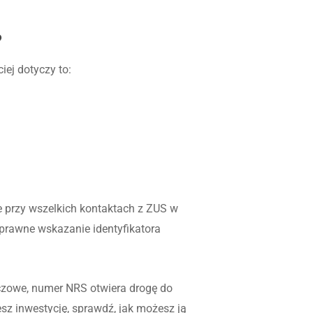
?
ej dotyczy to:
e przy wszelkich kontaktach z ZUS w
prawne wskazanie identyfikatora
uczowe, numer NRS otwiera drogę do
sz inwestycję, sprawdź, jak możesz ją