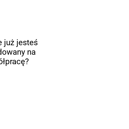
 już jesteś
dowany na
łpracę?