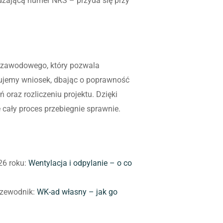
dzającą numer NRS – przyda się przy
a zawodowego, który pozwala
ujemy wniosek, dbając o poprawność
az rozliczeniu projektu. Dzięki
cały proces przebiegnie sprawnie.
26 roku:
Wentylacja i odpylanie – o co
rzewodnik:
WK-ad własny – jak go