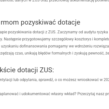
tualność danych w ZUS oraz przechowuj dokumentację potwier
firmom pozyskiwać dotacje
apie pozyskiwania dotacji z ZUS. Zaczynamy od audytu ryzyk
. Następnie przygotowujemy szczegółowy kosztorys i komplet
uzyskaniu dofinansowania pomagamy we wdrożeniu rozwiązań or
ędzają czas, unikają błędów formalnych i zyskują pewność, że 
ście dotacji ZUS:
entylacji lub odpylania, sprawdź, o co możesz wnioskować w 20
 zaplanować i udokumentować własny wkład? Przeczytaj nasz p