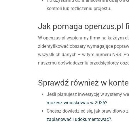
Po uzyskaniu dofinansowania dbaj o ak
kontroli lub rozliczeniu projektu.
Jak pomaga openzus.pl 
W openzus.pl wspieramy firmy na każdym et
zidentyfikować obszary wymagające poprawy
wszystkich danych – w tym numeru NRS. Po 
naszemu doświadczeniu przedsiębiorcy oszcz
Sprawdź również w kontek
Jeśli planujesz inwestycję w systemy w
możesz wnioskować w 2026?
.
Chcesz dowiedzieć się, jak prawidłowo
zaplanować i udokumentować?
.