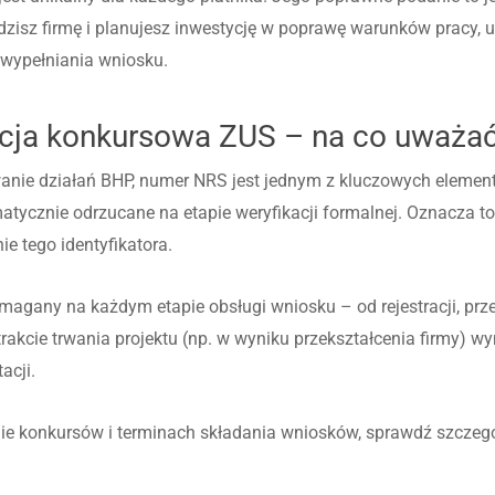
dzisz firmę i planujesz inwestycję w poprawę warunków pracy, up
wypełniania wniosku.
ja konkursowa ZUS – na co uważa
nie działań BHP, numer NRS jest jednym z kluczowych elemen
cznie odrzucane na etapie weryfikacji formalnej. Oznacza to,
nie tego identyfikatora.
agany na każdym etapie obsługi wniosku – od rejestracji, prz
trakcie trwania projektu (np. w wyniku przekształcenia firmy)
acji.
ie konkursów i terminach składania wniosków, sprawdź szczegó