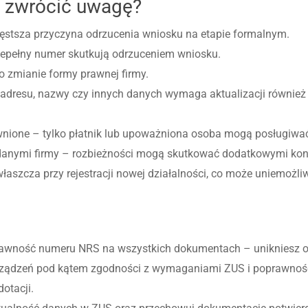
o zwrócić uwagę?
ęstsza przyczyna odrzucenia wniosku na etapie formalnym.
iepełny numer skutkują odrzuceniem wniosku.
o zmianie formy prawnej firmy.
a adresu, nazwy czy innych danych wymaga aktualizacji równi
wnione – tylko płatnik lub upoważniona osoba mogą posługiw
danymi firmy – rozbieżności mogą skutkować dodatkowymi kont
szcza przy rejestracji nowej działalności, co może uniemożliw
awność numeru NRS na wszystkich dokumentach – unikniesz od
urządzeń pod kątem zgodności z wymaganiami ZUS i poprawności
otacji.