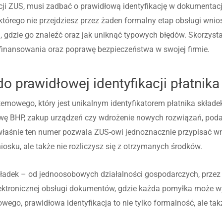
tacji ZUS, musi zadbać o prawidłową identyfikację w dokumenta
 którego nie przejdziesz przez żaden formalny etap obsługi wnio
, gdzie go znaleźć oraz jak uniknąć typowych błędów. Skorzysta
finansowania oraz poprawę bezpieczeństwa w swojej firmie.
 prawidłowej identyfikacji płatnika
emowego, który jest unikalnym identyfikatorem płatnika składe
rawę BHP, zakup urządzeń czy wdrożenie nowych rozwiązań, p
 właśnie ten numer pozwala ZUS-owi jednoznacznie przypisać wn
niosku, ale także nie rozliczysz się z otrzymanych środków.
adek – od jednoosobowych działalności gospodarczych, przez s
elektronicznej obsługi dokumentów, gdzie każda pomyłka może w
owego, prawidłowa identyfikacja to nie tylko formalność, ale ta