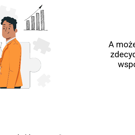
A może
zdecy
wspó