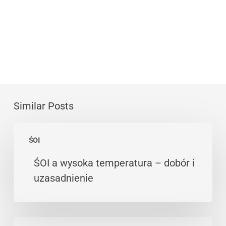
Similar Posts
ŚOI
ŚOI
a
wysoka
ŚOI a wysoka temperatura – dobór i
temperatura
uzasadnienie
–
dobór
i
ŚOI