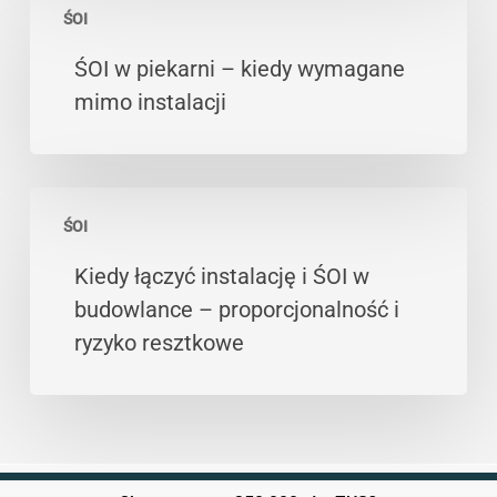
uzasadnienie
ŚOI
w
piekarni
ŚOI w piekarni – kiedy wymagane
–
mimo instalacji
kiedy
wymagane
mimo
Kiedy
instalacji
ŚOI
łączyć
instalację
Kiedy łączyć instalację i ŚOI w
i
budowlance – proporcjonalność i
ŚOI
ryzyko resztkowe
w
budowlance
–
proporcjonalność
i