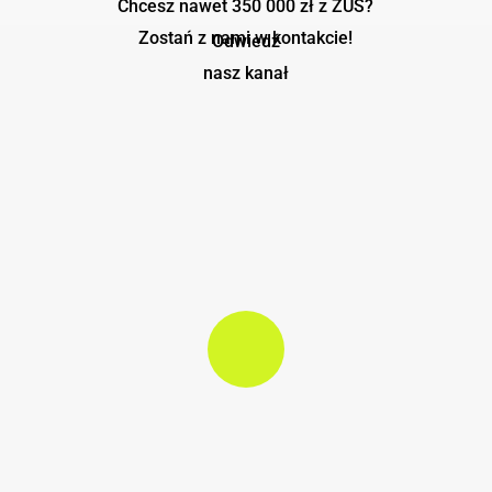
Chcesz nawet 350 000 zł z ZUS?
ryzyko
Zostań z nami w kontakcie!
Odwiedź
resztkowe
nasz kanał
Play Video
Play Video