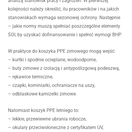
analizą stanowisk pracy i zagrożeń. W pierwszej
kolejności należy określić, ilu pracowników i na jakich
stanowiskach wymaga sezonowej ochrony. Następnie
– jakie normy muszą spełniać poszczególne elementy
ŚOI, by uzyskać dofinansowanie i spełnić wymogi BHP.
W praktyce do koszyka PPE zimowego mogą wejść:
– kurtki i spodnie ocieplane, wodoodporne,
– buty zimowe z izolacją i antypoślizgową podeszwą,
– rękawice termiczne,
– czapki, kominiarki, ochraniacze na uszy,
– odblaskowe kamizelki zimowe.
Natomiast koszyk PPE letniego to:
– lekkie, przewiewne ubrania robocze,
– okulary przeciwsłoneczne z certyfikatem UV,