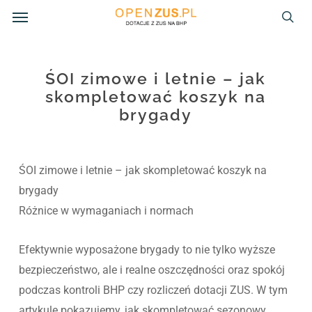
Menu
Skip
to
sea
main
content
ŚOI zimowe i letnie – jak
skompletować koszyk na
brygady
ŚOI zimowe i letnie – jak skompletować koszyk na
brygady
Różnice w wymaganiach i normach
Efektywnie wyposażone brygady to nie tylko wyższe
bezpieczeństwo, ale i realne oszczędności oraz spokój
podczas kontroli BHP czy rozliczeń dotacji ZUS. W tym
artykule pokazujemy, jak skompletować sezonowy