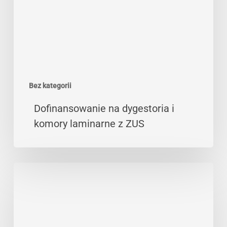
laminarne
z
ZUS
Bez kategorii
Dofinansowanie na dygestoria i
komory laminarne z ZUS
ŚOI
do
pracy
na