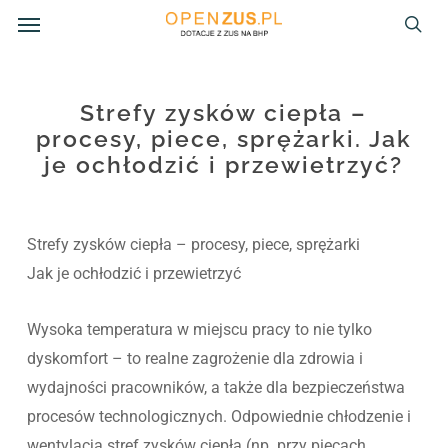
Menu
Skip
to
sea
main
content
Strefy zysków ciepła –
procesy, piece, sprężarki. Jak
je ochłodzić i przewietrzyć?
Strefy zysków ciepła – procesy, piece, sprężarki
Jak je ochłodzić i przewietrzyć
Wysoka temperatura w miejscu pracy to nie tylko
dyskomfort – to realne zagrożenie dla zdrowia i
wydajności pracowników, a także dla bezpieczeństwa
procesów technologicznych. Odpowiednie chłodzenie i
wentylacja stref zysków ciepła (np. przy piecach,