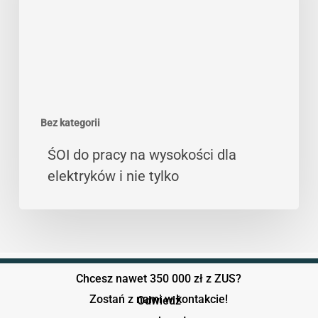
wysokości
dla
elektryków
i
nie
tylko
Bez kategorii
ŚOI do pracy na wysokości dla
elektryków i nie tylko
Chcesz nawet 350 000 zł z ZUS?
Zostań z nami w kontakcie!
Odwiedź