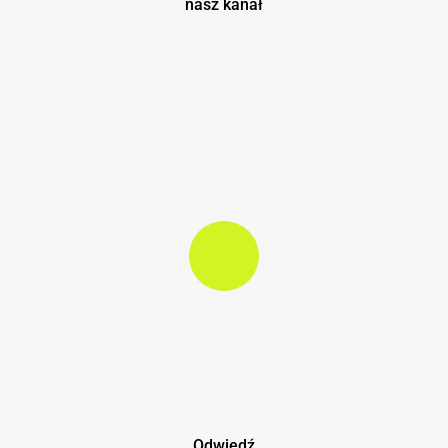
nasz kanał
Play Video
Play Video
Odwiedź