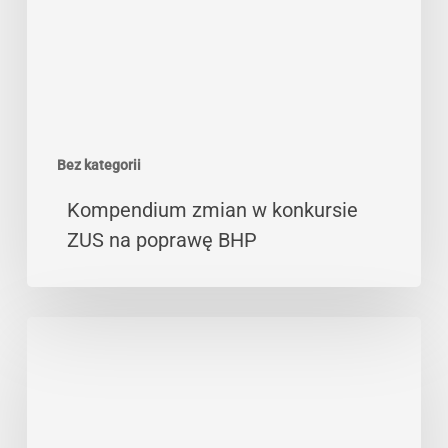
na
poprawę
BHP
Bez kategorii
Kompendium zmian w konkursie
ZUS na poprawę BHP
Dofinansowanie
na
dygestoria
i
komory