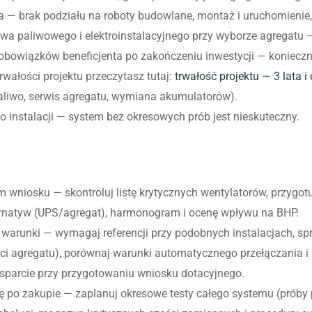
 brak podziału na roboty budowlane, montaż i uruchomienie, co
twa paliwowego i elektroinstalacyjnego przy wyborze agregatu
 obowiązków beneficjenta po zakończeniu inwestycji — koniecz
rwałości projektu przeczytasz tutaj:
trwałość projektu — 3 lata i
aliwo, serwis agregatu, wymiana akumulatorów).
o instalacji — system bez okresowych prób jest nieskuteczny.
m wniosku — skontroluj listę krytycznych wentylatorów, przygo
ernatyw (UPS/agregat), harmonogram i ocenę wpływu na BHP.
 i warunki — wymagaj referencji przy podobnych instalacjach, s
ści agregatu), porównaj warunki automatycznego przełączania 
sparcie przy przygotowaniu wniosku dotacyjnego.
gę po zakupie — zaplanuj okresowe testy całego systemu (próby