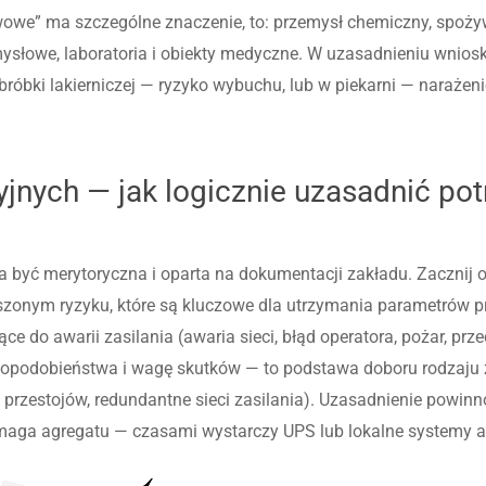
rwowe” ma szczególne znaczenie, to: przemysł chemiczny, spożyw
mysłowe, laboratoria i obiekty medyczne. W uzasadnieniu wnio
obróbki lakierniczej — ryzyko wybuchu, lub w piekarni — narażen
jnych — jak logicznie uzasadnić pot
być merytoryczna i oparta na dokumentacji zakładu. Zacznij od
ższonym ryzyku, które są kluczowe dla utrzymania parametrów p
 do awarii zasilania (awaria sieci, błąd operatora, pożar, prze
dopodobieństwa i wagę skutków — to podstawa doboru rodzaju 
h przestojów, redundantne sieci zasilania). Uzasadnienie powi
ymaga agregatu — czasami wystarczy UPS lub lokalne systemy 