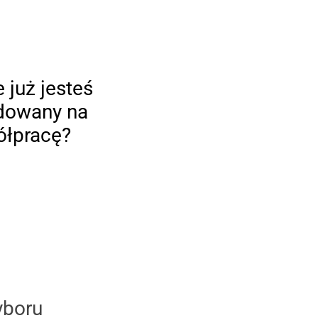
 już jesteś
dowany na
łpracę?
yboru