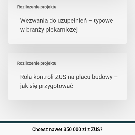
Wezwania
Rozliczenie projektu
do
uzupełnień
Wezwania do uzupełnień – typowe
–
w branży piekarniczej
typowe
w
branży
Rola
piekarniczej
Rozliczenie projektu
kontroli
ZUS
Rola kontroli ZUS na placu budowy –
na
jak się przygotować
placu
budowy
–
jak
się
Chcesz nawet 350 000 zł z ZUS?