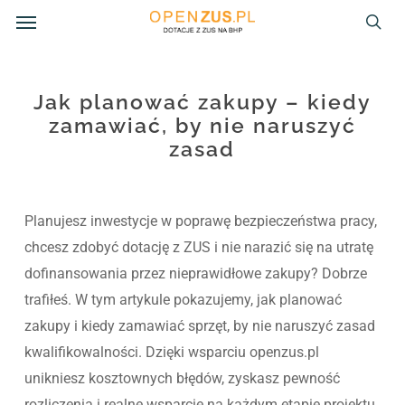
Menu
Skip
to
sea
main
content
Jak planować zakupy – kiedy
zamawiać, by nie naruszyć
zasad
Planujesz inwestycje w poprawę bezpieczeństwa pracy,
chcesz zdobyć dotację z ZUS i nie narazić się na utratę
dofinansowania przez nieprawidłowe zakupy? Dobrze
trafiłeś. W tym artykule pokazujemy, jak planować
zakupy i kiedy zamawiać sprzęt, by nie naruszyć zasad
kwalifikowalności. Dzięki wsparciu openzus.pl
unikniesz kosztownych błędów, zyskasz pewność
rozliczenia i realne wsparcie na każdym etapie projektu.