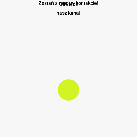
przygotować
Zostań z nami w kontakcie!
Odwiedź
nasz kanał
Play Video
Play Video