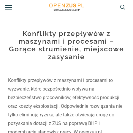
Menu
Skip
to
sea
main
content
Konflikty przepływów z
maszynami i procesami –
Gorące strumienie, miejscowe
zasysanie
Konflikty przepływów z maszynami i procesami to
wyzwanie, które bezpośrednio wpływa na
bezpieczeństwo pracowników, efektywność produkcji
oraz koszty eksploatacji. Odpowiednie rozwiązania nie
tylko eliminują ryzyka, ale także otwierają drogę do
pozyskania dotacji z ZUS na poprawę BHP i
modernizację stanowisk pracy. W openzus.pl