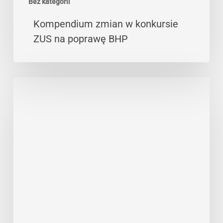
Bez kategorii
Kompendium zmian w konkursie
ZUS na poprawę BHP
Dofinansowanie
na
dygestoria
i
komory
laminarne
z
ZUS