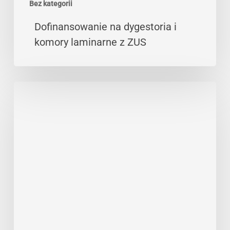
Bez kategorii
Dofinansowanie na dygestoria i
komory laminarne z ZUS
ŚOI
do
pracy
na
wysokości
dla
elektryków
i
nie
tylko