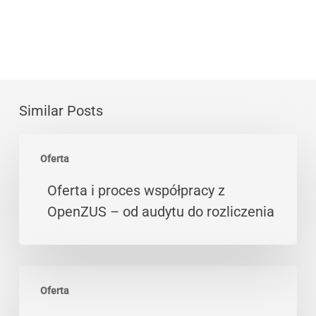
Similar Posts
Oferta
Oferta
i
proces
Oferta i proces współpracy z
współpracy
OpenZUS – od audytu do rozliczenia
z
OpenZUS
–
Lejek
od
Oferta
sprzedażowy
audytu