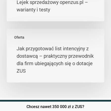
openzus.pl
Lejek sprzedażowy openzus.pl –
do
–
warianty i testy
rozliczenia
warianty
i
testy
Jak
Oferta
przygotować
list
Jak przygotować list intencyjny z
intencyjny
dostawcą – praktyczny przewodnik
z
dla firm ubiegających się o dotacje
dostawcą
ZUS
–
praktyczny
przewodnik
dla
firm
Chcesz nawet 350 000 zł z ZUS?