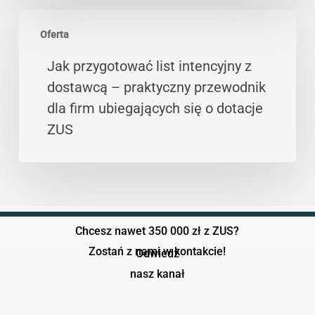
testy
Jak
Oferta
przygotować
list
Jak przygotować list intencyjny z
intencyjny
dostawcą – praktyczny przewodnik
z
dla firm ubiegających się o dotacje
dostawcą
ZUS
–
praktyczny
przewodnik
dla
firm
Chcesz nawet 350 000 zł z ZUS?
ubiegających
Zostań z nami w kontakcie!
Odwiedź
się
nasz kanał
o
dotacje