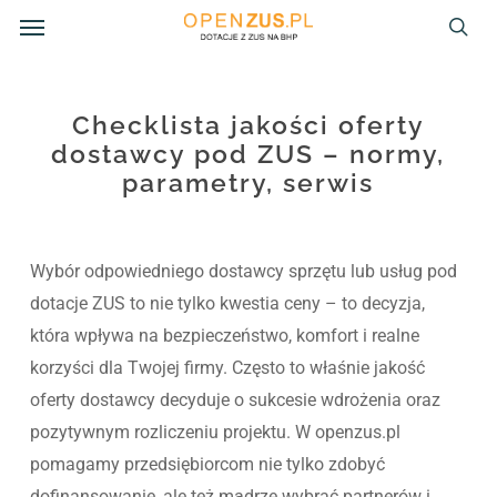
Menu
Skip
to
sea
main
content
Checklista jakości oferty
dostawcy pod ZUS – normy,
parametry, serwis
Wybór odpowiedniego dostawcy sprzętu lub usług pod
dotacje ZUS to nie tylko kwestia ceny – to decyzja,
która wpływa na bezpieczeństwo, komfort i realne
korzyści dla Twojej firmy. Często to właśnie jakość
oferty dostawcy decyduje o sukcesie wdrożenia oraz
pozytywnym rozliczeniu projektu. W openzus.pl
pomagamy przedsiębiorcom nie tylko zdobyć
dofinansowanie, ale też mądrze wybrać partnerów i