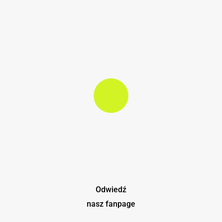
ZUS
Play Video
Play Video
Odwiedź
nasz fanpage