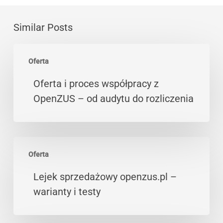
Similar Posts
Oferta
Oferta
i
proces
Oferta i proces współpracy z
współpracy
OpenZUS – od audytu do rozliczenia
z
OpenZUS
–
Lejek
od
Oferta
sprzedażowy
audytu
openzus.pl
Lejek sprzedażowy openzus.pl –
do
–
warianty i testy
rozliczenia
warianty
i